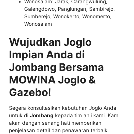
Wonosalam: Jarak, Carangwulung,
Galengdowo, Panglungan, Sambirejo,
Sumberejo, Wonokerto, Wonomerto,
Wonosalam
Wujudkan Joglo
Impian Anda di
Jombang Bersama
MOWINA Joglo &
Gazebo!
Segera konsultasikan kebutuhan Joglo Anda
untuk di
Jombang
kepada tim ahli kami. Kami
akan dengan senang hati memberikan
penjelasan detail dan penawaran terbaik.