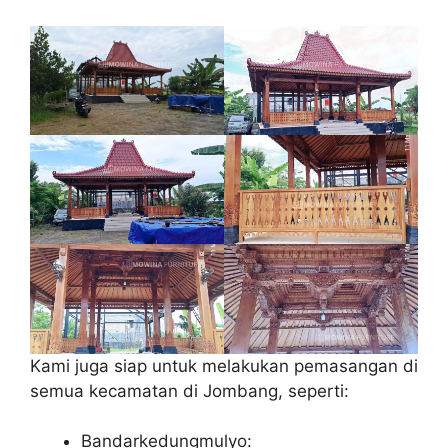
Kami juga siap untuk melakukan pemasangan di
semua kecamatan di Jombang, seperti:
Bandarkedungmulyo: