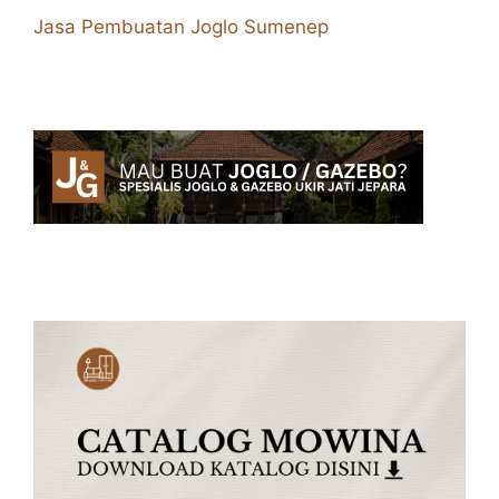
Jasa Pembuatan Joglo Sumenep