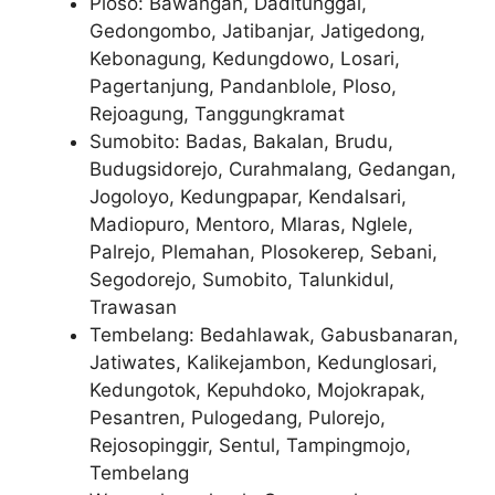
Ploso: Bawangan, Daditunggal,
Gedongombo, Jatibanjar, Jatigedong,
Kebonagung, Kedungdowo, Losari,
Pagertanjung, Pandanblole, Ploso,
Rejoagung, Tanggungkramat
Sumobito: Badas, Bakalan, Brudu,
Budugsidorejo, Curahmalang, Gedangan,
Jogoloyo, Kedungpapar, Kendalsari,
Madiopuro, Mentoro, Mlaras, Nglele,
Palrejo, Plemahan, Plosokerep, Sebani,
Segodorejo, Sumobito, Talunkidul,
Trawasan
Tembelang: Bedahlawak, Gabusbanaran,
Jatiwates, Kalikejambon, Kedunglosari,
Kedungotok, Kepuhdoko, Mojokrapak,
Pesantren, Pulogedang, Pulorejo,
Rejosopinggir, Sentul, Tampingmojo,
Tembelang