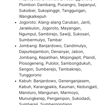
Plumbon Gambang, Pucangro, Sepanyul,
Sukoiber, Sukopinggir, Tanggungan,
Wangkalkepuh
Jogoroto: Alang-alang Caruban, Janti,
Jarakkulon, Jogoroto, Mayangan,
Ngumpul, Sambirejo, Sawiji, Sukosari,
Sumbermulyo, Tambar
Jombang: Banjardowo, Candimulyo,
Dapurkejambon, Denanyar, Jabon,
Jombang, Kepatihan, Mojongapit, Plandi,
Plosogeneng, Pulolor, Sambongdukuh,
Sengon, Sumberejo, Tambakrejo,
Tunggorono
Kabuh: Banjardowo, Genenganjasem,
Kabuh, Karangpakis, Kauman, Kedungjati,
Manduro, Mangunan, Marmoyo,
Munungkerep, Pengampon, Sukodadi,
Sumberaji, Sumbergondang,