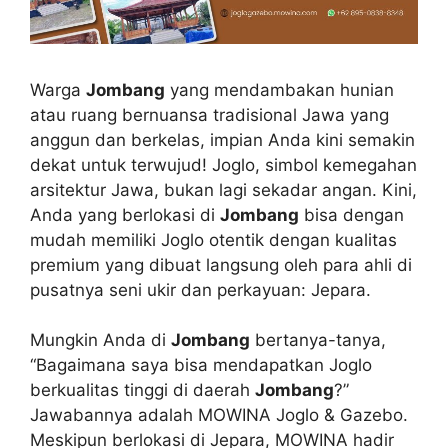
Warga
Jombang
yang mendambakan hunian
atau ruang bernuansa tradisional Jawa yang
anggun dan berkelas, impian Anda kini semakin
dekat untuk terwujud! Joglo, simbol kemegahan
arsitektur Jawa, bukan lagi sekadar angan. Kini,
Anda yang berlokasi di
Jombang
bisa dengan
mudah memiliki Joglo otentik dengan kualitas
premium yang dibuat langsung oleh para ahli di
pusatnya seni ukir dan perkayuan: Jepara.
Mungkin Anda di
Jombang
bertanya-tanya,
“Bagaimana saya bisa mendapatkan Joglo
berkualitas tinggi di daerah
Jombang
?”
Jawabannya adalah MOWINA Joglo & Gazebo.
Meskipun berlokasi di Jepara, MOWINA hadir