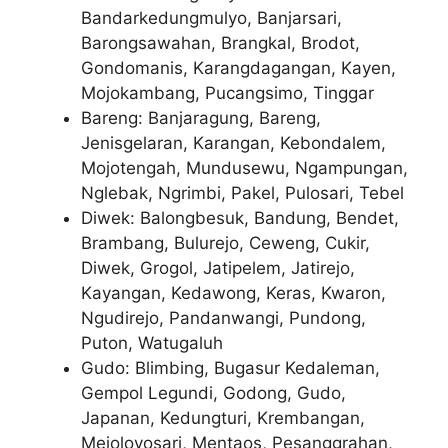
Bandarkedungmulyo, Banjarsari,
Barongsawahan, Brangkal, Brodot,
Gondomanis, Karangdagangan, Kayen,
Mojokambang, Pucangsimo, Tinggar
Bareng: Banjaragung, Bareng,
Jenisgelaran, Karangan, Kebondalem,
Mojotengah, Mundusewu, Ngampungan,
Nglebak, Ngrimbi, Pakel, Pulosari, Tebel
Diwek: Balongbesuk, Bandung, Bendet,
Brambang, Bulurejo, Ceweng, Cukir,
Diwek, Grogol, Jatipelem, Jatirejo,
Kayangan, Kedawong, Keras, Kwaron,
Ngudirejo, Pandanwangi, Pundong,
Puton, Watugaluh
Gudo: Blimbing, Bugasur Kedaleman,
Gempol Legundi, Godong, Gudo,
Japanan, Kedungturi, Krembangan,
Mejoloyosari, Mentaos, Pesanggrahan,