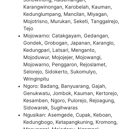
Karangwinongan, Karobelah, Kauman,
Kedunglumpang, Mancilan, Miyagan,
Mojotrisno, Murukan, Seketi, Tanggalrejo,
Tejo
Mojowarno: Catakgayam, Gedangan,
Gondek, Grobogan, Japanan, Karanglo,
Kedungpari, Latsari, Menganto,
Mojoduwur, Mojojejer, Mojowangi,
Mojowarno, Penggaron, Rejoslamet,
Selorejo, Sidokerto, Sukomulyo,
Wringinpitu
Ngoro: Badang, Banyuarang, Gajah,
Genukwatu, Jombok, Kauman, Kertorejo,
Kesamben, Ngoro, Pulorejo, Rejoagung,
Sidowarek, Sugihwaras
Ngusikan: Asemgede, Cupak, Keboan,
Kedungbogo, Ketapangkuning, Kromong,