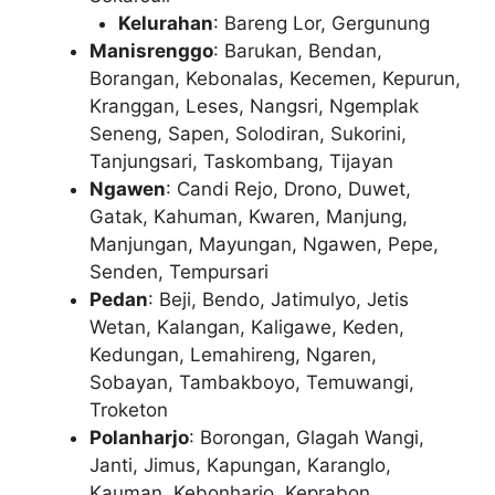
Kelurahan
: Bareng Lor, Gergunung
Manisrenggo
: Barukan, Bendan,
Borangan, Kebonalas, Kecemen, Kepurun,
Kranggan, Leses, Nangsri, Ngemplak
Seneng, Sapen, Solodiran, Sukorini,
Tanjungsari, Taskombang, Tijayan
Ngawen
: Candi Rejo, Drono, Duwet,
Gatak, Kahuman, Kwaren, Manjung,
Manjungan, Mayungan, Ngawen, Pepe,
Senden, Tempursari
Pedan
: Beji, Bendo, Jatimulyo, Jetis
Wetan, Kalangan, Kaligawe, Keden,
Kedungan, Lemahireng, Ngaren,
Sobayan, Tambakboyo, Temuwangi,
Troketon
Polanharjo
: Borongan, Glagah Wangi,
Janti, Jimus, Kapungan, Karanglo,
Kauman, Kebonharjo, Keprabon,