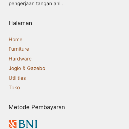
pengerjaan tangan ahli.
Halaman
Home
Furniture
Hardware
Joglo & Gazebo
Utilities
Toko
Metode Pembayaran