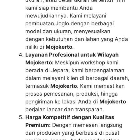
ukuran, atau detail ukiran tertentu? Tim
kami siap membantu Anda
mewujudkannya. Kami melayani
pembuatan Joglo dengan berbagai
model dan ukuran, menyesuaikan
dengan kebutuhan dan lahan yang Anda
miliki di
Mojokerto
.
Layanan Profesional untuk Wilayah
Mojokerto:
Meskipun workshop kami
berada di Jepara, kami berpengalaman
dalam melayani klien di berbagai daerah,
termasuk
Mojokerto
. Kami memastikan
proses pemesanan, produksi, hingga
pengiriman ke lokasi Anda di
Mojokerto
berjalan lancar dan transparan.
Harga Kompetitif dengan Kualitas
Premium:
Dengan memesan langsung
dari produsen yang berbasis di pusat