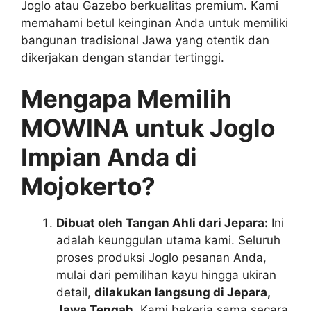
Joglo atau Gazebo berkualitas premium. Kami
memahami betul keinginan Anda untuk memiliki
bangunan tradisional Jawa yang otentik dan
dikerjakan dengan standar tertinggi.
Mengapa Memilih
MOWINA untuk Joglo
Impian Anda di
Mojokerto?
Dibuat oleh Tangan Ahli dari Jepara:
Ini
adalah keunggulan utama kami. Seluruh
proses produksi Joglo pesanan Anda,
mulai dari pemilihan kayu hingga ukiran
detail,
dilakukan langsung di Jepara,
Jawa Tengah
. Kami bekerja sama secara