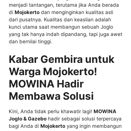
menjadi tantangan, terutama jika Anda berada
di
Mojokerto
dan menginginkan kualitas asli
dari pusatnya. Kualitas dan keaslian adalah
kunci utama saat membangun sebuah Joglo
yang tak hanya indah dipandang, tapi juga awet
dan bernilai tinggi.
Kabar Gembira untuk
Warga Mojokerto!
MOWINA Hadir
Membawa Solusi
Kini, Anda tidak perlu khawatir lagi!
MOWINA
Joglo & Gazebo
hadir sebagai solusi terpercaya
bagi Anda di
Mojokerto
yang ingin membangun