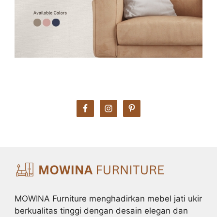
MOWINA Furniture menghadirkan mebel jati ukir
berkualitas tinggi dengan desain elegan dan