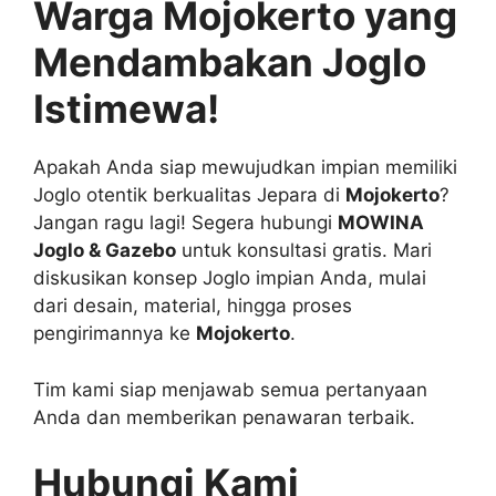
Warga Mojokerto yang
Mendambakan Joglo
Istimewa!
Apakah Anda siap mewujudkan impian memiliki
Joglo otentik berkualitas Jepara di
Mojokerto
?
Jangan ragu lagi! Segera hubungi
MOWINA
Joglo & Gazebo
untuk konsultasi gratis. Mari
diskusikan konsep Joglo impian Anda, mulai
dari desain, material, hingga proses
pengirimannya ke
Mojokerto
.
Tim kami siap menjawab semua pertanyaan
Anda dan memberikan penawaran terbaik.
Hubungi Kami