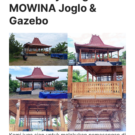
MOWINA Joglo &
Gazebo