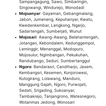
Sampangagung, Sawo, Simbaringin,
Singowangi, Windurejo, Wonodadi
Mojoanyar
: Gayaman, Gebangmalang,
Jabon, Jumeneng, Kepuhanyar, Kwatu,
Kwedenkembar, Lengkong, Ngarjo,
Sadartengah, Sumberjati, Wunut
Mojosari
: Awang-Awang, Belahantengah,
Jotangan, Kebondalem, Kedunggempol,
Leminggir, Menanggal, Modopuro,
Mojosulur, Ngimbangan, Pekukuhan,
Randubango, Seduri, Sumbertanggul
Ngoro
: Bandarasri, Candiharjo, Jasem,
Kembangsri, Kesemen, Kunjorowesi,
Kutogirang, Lolawang, Manduro,
Manggung Gajah, Ngoro, Purwojati,
Sedati, Srigading, Sukoanyar,
Tambakrejo, Tanjangrono, Watesnegoro,
Wotanmas Jedong, Wonosari